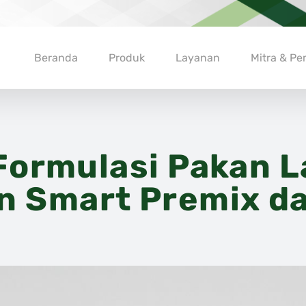
Beranda
Produk
Layanan
Mitra & P
 Formulasi Pakan L
 Smart Premix da