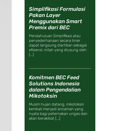
Simplifikasi Formulasi
Pakan Layer
Menggunakan Smart
Premix dari BEC
Pendahuluan Simplifikasi atau
penyederhanaan secara linier
dapat langsung diartikan sebagai
efisiensi, inilah yang diusung oleh
[...]
Komitmen BEC Feed
Solutions Indonesia
dalam Pengendalian
Mikotoksin
Musim hujan datang, mikotoksin
kembali menjadi ancaman yang
nyata bagi peternakan ungas dan
akan berakibat [...]