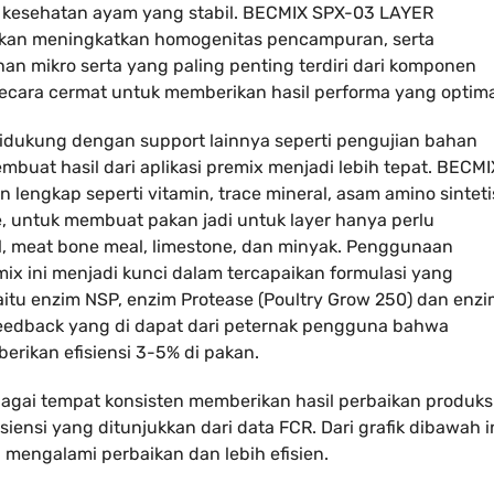
ta kesehatan ayam yang stabil. BECMIX SPX-03 LAYER
an meningkatkan homogenitas pencampuran, serta
 mikro serta yang paling penting terdiri dari komponen
secara cermat untuk memberikan hasil performa yang optima
ukung dengan support lainnya seperti pengujian bahan
buat hasil dari aplikasi premix menjadi lebih tepat. BECMI
ngkap seperti vitamin, trace mineral, asam amino sinteti
e, untuk membuat pakan jadi untuk layer hanya perlu
l, meat bone meal, limestone, dan minyak. Penggunaan
ix ini menjadi kunci dalam tercapaikan formulasi yang
aitu enzim NSP, enzim Protease (Poultry Grow 250) dan enz
 feedback yang di dapat dari peternak pengguna bahwa
ikan efisiensi 3-5% di pakan.
ai tempat konsisten memberikan hasil perbaikan produks
isiensi yang ditunjukkan dari data FCR. Dari grafik dibawah i
 mengalami perbaikan dan lebih efisien.