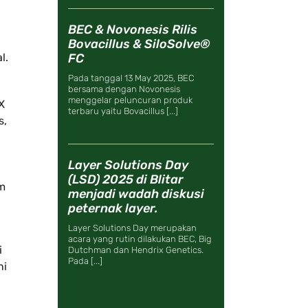
BEC & Novonesis Rilis
Bovacillus & SiloSolve®
FC
l.
Pada tanggal 13 May 2025, BEC
bersama dengan Novonesis
menggelar peluncuran produk
X
terbaru yaitu Bovacillus [...]
s,
Layer Solutions Day
(LSD) 2025 di Blitar
im
menjadi wadah diskusi
peternak layer.
Layer Solutions Day merupakan
acara yang rutin dilakukan BEC, Big
i
Dutchman dan Hendrix Genetics.
Pada [...]
ni