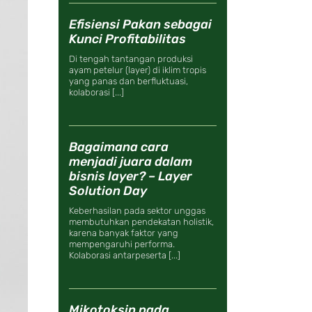
Efisiensi Pakan sebagai
Kunci Profitabilitas
Di tengah tantangan produksi
ayam petelur (layer) di iklim tropis
yang panas dan berfluktuasi,
kolaborasi [...]
Bagaimana cara
menjadi juara dalam
bisnis layer? – Layer
Solution Day
Keberhasilan pada sektor unggas
membutuhkan pendekatan holistik,
karena banyak faktor yang
mempengaruhi performa.
Kolaborasi antarpeserta [...]
Mikotoksin pada