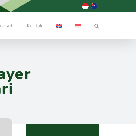
emasok
Kontak
ayer
ri