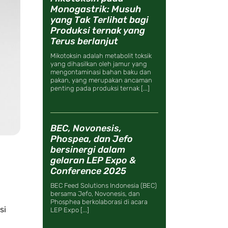
Monogastrik: Musuh
yang Tak Terlihat bagi
Produksi ternak yang
Terus berlanjut
Mikotoksin adalah metabolit toksik
yang dihasilkan oleh jamur yang
mengontaminasi bahan baku dan
pakan, yang merupakan ancaman
penting pada produksi ternak [...]
BEC, Novonesis,
Phospea, dan Jefo
bersinergi dalam
gelaran LEP Expo &
Conference 2025
BEC Feed Solutions Indonesia (BEC)
bersama Jefo, Novonesis, dan
Phosphea berkolaborasi di acara
si
LEP Expo [...]