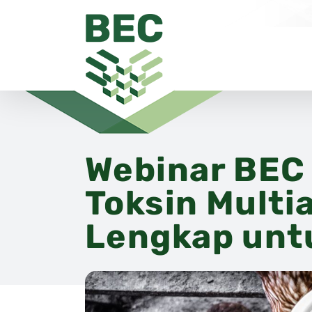
Skip
to
content
Webinar BEC 
Toksin Multi
Lengkap unt